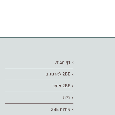
דף הבית
2BE לארגונים
2BE אישי
בלוג
אודות 2BE