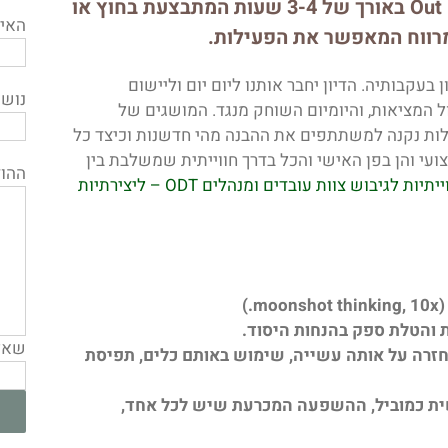
ורך של
3-4 שעות המתבצעת בחוץ או
האימ
מרווח המאפשר את הפעילות.
עקבותיה. הדיון יחבר אותנו ליום יום וליישום
נוש
ל המציאות, והיומיום השוחק מנגד. המושגים של
לות נקנה למשתתפים את ההבנה מהי חדשנות וכיצד כל
ועי והן בפן האישי והכל בדרך חווייתית שמשלבת בין
ההו
למידע נוסף על סדנאות חווייתיות לגיבוש צוות עובדים ומנהלים ODT – ליצירתיות
)
ות והטלת ספק בהנחות היסוד.
שאלת
החזרה על אותה עשייה, שימוש באותם כלים, תפיסת
ריות האישית כמוביל, ההשפעה המכרעת שיש לכל אחד,