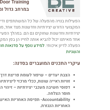
Out Door Training בא
במרחב גדול ו
הפעילות בנויה מהפעלה של כל המשתתפים ודיון ב
המקצועי הדורש יצירתיות וחדשנות מצד אחד, מו
יצירתיות וחדשנות שחוקים גם הם. במהלך הפעי
אחד מאיתנו יכול להביא אותה לחייו הן בפן המקצ
הפעלה לדיון איכותי.
והשגיות
עיקרי התכנים המועברים בסדנה:
הצבת יעדים – שיפור לעומת פריצת דרך (moonshot thinking, 10x.
זוויות ראייה שונות, ככלי מרכזי ליצירתי
דפוסי חשיבה מעכבי יצירתיות – זיהוי 
חוסר הצלחה.
Accountability- תפיסת האח
האחריות הנגזרת.