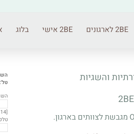
2BE לארגונים
2BE אישי
בלוג
או
רתיות והשגיות
השאי
טל': 052-3932031 מייל: e.org.il
השם 
2BE
[honeypot comapny-714]
טלפו