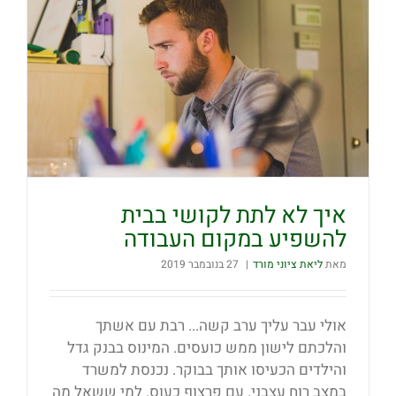
איך לא לתת לקושי בבית
להשפיע במקום העבודה
מאת
ליאת ציוני מורד
|
27 בנובמבר 2019
אולי עבר עליך ערב קשה... רבת עם אשתך
והלכתם לישון ממש כועסים. המינוס בבנק גדל
והילדים הכעיסו אותך בבוקר. נכנסת למשרד
במצב רוח עצבני. עם פרצוף כעוס. למי ששאל מה