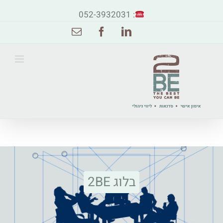
: 052-3932031
Email
Facebook
Linkedin
בלוג 2BE