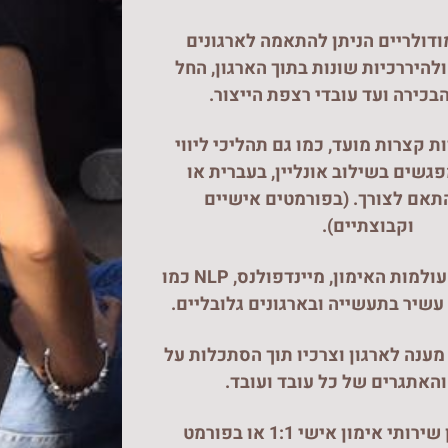
ודולריים הניתן להתאמה לארגונים
ולהיררכיות שונות בתוך הארגון, החל
כירה ועד עובדי רצפת הייצור.
 קצרות מועד, כמו גם תהליכי ליווי
גשים בשילוב אונליין, בעברית או
תאם לצורך. (בפורמטים אישיים
וקבוצתיים).
ארגז כלים רחב מעולמות האימון, מיינדפולנס, NLP כמו
י עשיר בתעשייה ובארגונים גלובליים.
מענה לארגון וצרכיו תוך הסתכלות על
והאתגרים של כל עובד ועובד.
ובנוסף – מגוון שירותי אימון אישי 1:1 או בפורמט