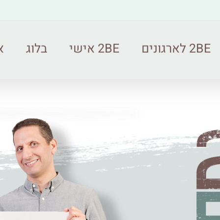
2BE לארגונים
2BE אישי
בלוג
או