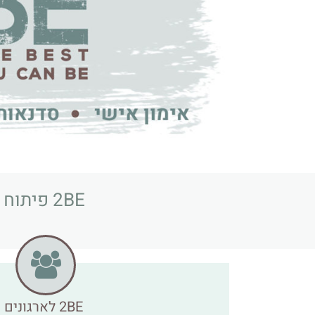
2BE פיתוח מנהלים ואימון אישי – עוסקים בשני אפיקים מרכזיים:
2BE לארגונים