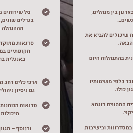
רגון בין מנהלים,
סל שירותים מ
אנשים…
בגדלים שונים, 
מההנהלה הב
ת שיכולים להביא את
הבאה.
סדנאות ממוקדות
תקופתיים במפ
ית בהתנהלות היום
באנגלית בה
בד כלפי משימותיו
ן כולו.
גם ניסיון ניהול
ים המהווים דוגמא
סדנאות הנותנות 
קוי.
היכולות 
במסדרונות ובישיבות.